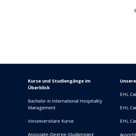
Kurse und Studiengänge im
Unser
Überblick
EHL Ca
Bachelor in International Hospitality
Management
EHL Ca
Voruniversitäre Kurse
EHL Ca
Associate-Degree-Studiengang
Ausrich