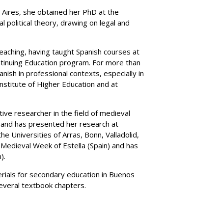
und andere Geschäftskontakte finden
Einblicke in die Welt der Hospitality,
EHL Campus Passugg
auf dem Campus Lausanne.
dem Campu
Sie auf der Website der EHL-Gruppe
Wirtschaft und Bildung
 Aires, she obtained her PhD at the
ine-Kurse
e Spende machen
political theory, drawing on legal and
Das Restaurant 
Das 
ehlgroup.com
EHL Insights
Berceau des Sens
eaching, having taught Spanish courses at
ontinuing Education program. For more than
ish in professional contexts, especially in
Institute of Higher Education and at
ive researcher in the field of medieval
, and has presented her research at
e Universities of Arras, Bonn, Valladolid,
 Medieval Week of Estella (Spain) and has
).
terials for secondary education in Buenos
veral textbook chapters.