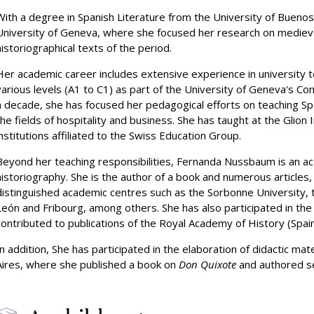
ssung & Kosten
Vereinbaren Sie eine
With a degree in Spanish Literature from the University of Buenos
Onl
nach Zahlen
Ein
private Führung (Passugg)
University of Geneva, where she focused her research on medieval 
historiographical texts of the period.
Her academic career includes extensive experience in university t
various levels (A1 to C1) as part of the University of Geneva's C
a decade, she has focused her pedagogical efforts on teaching Span
the fields of hospitality and business. She has taught at the Glion 
institutions affiliated to the Swiss Education Group.
Beyond her teaching responsibilities, Fernanda Nussbaum is an act
historiography. She is the author of a book and numerous articles
distinguished academic centres such as the Sorbonne University, th
León and Fribourg, among others. She has also participated in the
contributed to publications of the Royal Academy of History (Spain
In addition, She has participated in the elaboration of didactic ma
Aires, where she published a book on
Don Quixote
and authored se