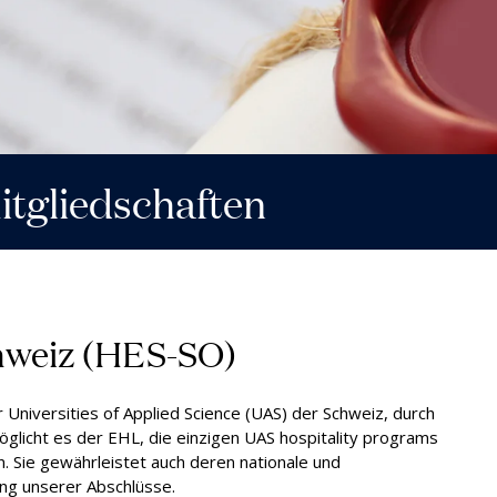
ssung & Kosten
Vereinbaren Sie eine
Onl
nach Zahlen
Ein
private Führung (Passugg)
itgliedschaften
hweiz (HES-SO)
 Universities of Applied Science (UAS) der Schweiz, durch
glicht es der EHL, die einzigen UAS hospitality programs
. Sie gewährleistet auch deren nationale und
nung unserer Abschlüsse.