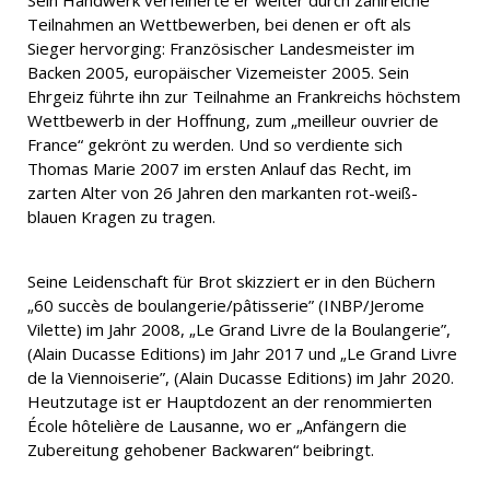
Sein Handwerk verfeinerte er weiter durch zahlreiche
Teilnahmen an Wettbewerben, bei denen er oft als
Sieger hervorging: Französischer Landesmeister im
Backen 2005, europäischer Vizemeister 2005. Sein
Ehrgeiz führte ihn zur Teilnahme an Frankreichs höchstem
Wettbewerb in der Hoffnung, zum „meilleur ouvrier de
France“ gekrönt zu werden. Und so verdiente sich
Thomas Marie 2007 im ersten Anlauf das Recht, im
zarten Alter von 26 Jahren den markanten rot-weiß-
blauen Kragen zu tragen.
Seine Leidenschaft für Brot skizziert er in den Büchern
„60 succès de boulangerie/pâtisserie” (INBP/Jerome
Vilette) im Jahr 2008, „Le Grand Livre de la Boulangerie”,
(Alain Ducasse Editions) im Jahr 2017 und „Le Grand Livre
de la Viennoiserie”, (Alain Ducasse Editions) im Jahr 2020.
Heutzutage ist er Hauptdozent an der renommierten
École hôtelière de Lausanne, wo er „Anfängern die
Zubereitung gehobener Backwaren“ beibringt.