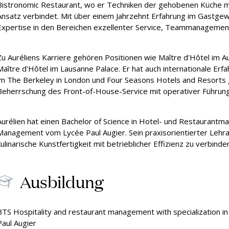
Bistronomic Restaurant, wo er Techniken der gehobenen Küche mi
ssung & Kosten
Vereinbaren Sie eine
Onl
nach Zahlen
Ein
Ansatz verbindet. Mit über einem Jahrzehnt Erfahrung im Gastgew
private Führung (Passugg)
Expertise in den Bereichen exzellenter Service, Teammanagement
Zu Auréliens Karriere gehören Positionen wie Maître d'Hôtel im A
Maître d'Hôtel im Lausanne Palace. Er hat auch internationale Erf
im The Berkeley in London und Four Seasons Hotels and Resorts 
Beherrschung des Front-of-House-Service mit operativer Führung
Aurélien hat einen Bachelor of Science in Hotel- und Restauran
Management vom Lycée Paul Augier. Sein praxisorientierter Lehran
kulinarische Kunstfertigkeit mit betrieblicher Effizienz zu verbinde
Ausbildung
BTS Hospitality and restaurant management with specialization 
Paul Augier