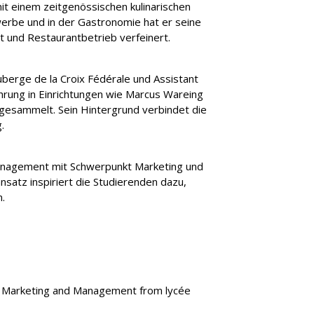
und andere Geschäftskontakte finden
Einblicke in die Welt der Hospitality,
EHL Campus Passugg
t einem zeitgenössischen kulinarischen
auf dem Campus Lausanne.
dem Campu
Sie auf der Website der EHL-Gruppe
Wirtschaft und Bildung
ine-Kurse
e Spende machen
erbe und in der Gastronomie hat er seine
Das Restaurant 
Das 
ehlgroup.com
EHL Insights
 und Restaurantbetrieb verfeinert.
Berceau des Sens
uberge de la Croix Fédérale und Assistant
ahrung in Einrichtungen wie Marcus Wareing
gesammelt. Sein Hintergrund verbindet die
.
tmanagement mit Schwerpunkt Marketing und
satz inspiriert die Studierenden dazu,
n.
in Marketing and Management from lycée