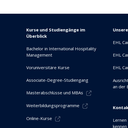
Kurse und Studiengänge im
Unser
Überblick
EHL Ca
Bachelor in International Hospitality
Management
EHL Ca
Voruniversitäre Kurse
EHL Ca
Associate-Degree-Studiengang
Ausrich
an der
Masterabschlüsse und MBAs
Weiterbildungsprogramme
Kontak
Online-Kurse
Lernen 
kennen