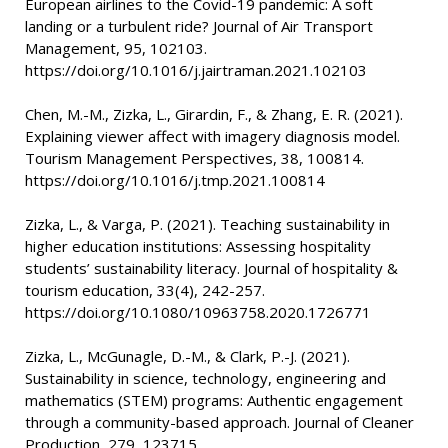
European airlines to the Covid-19 pandemic: A soft
landing or a turbulent ride? Journal of Air Transport
Management, 95, 102103.
https://doi.org/10.1016/j.jairtraman.2021.102103
Chen, M.-M., Zizka, L., Girardin, F., & Zhang, E. R. (2021).
Explaining viewer affect with imagery diagnosis model.
Tourism Management Perspectives, 38, 100814.
https://doi.org/10.1016/j.tmp.2021.100814
Zizka, L., & Varga, P. (2021). Teaching sustainability in
higher education institutions: Assessing hospitality
students’ sustainability literacy. Journal of hospitality &
tourism education, 33(4), 242-257.
https://doi.org/10.1080/10963758.2020.1726771
Zizka, L., McGunagle, D.-M., & Clark, P.-J. (2021).
Sustainability in science, technology, engineering and
mathematics (STEM) programs: Authentic engagement
through a community-based approach. Journal of Cleaner
Production, 279, 123715.