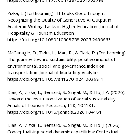
https://doi.org/10.1177/00472875251353798
Zizka, L. (Forthcoming). “It Looks Good Enough”:
Recognizing the Quality of Generative AI Output in
Academic Writing Tasks in Higher Education. Journal of
Hospitality & Tourism Education.
https://doi.org/10.1080/10963758.2025.2496663
McGunagle, D., Zizka, L., Mau, R., & Clark, P. (Forthcoming).
The journey toward sustainability: positive impact of
environmental, social, and governance index on
transportation. Journal of Marketing Analytics.
https://doi.org/10.1057/s41270-024-00368-1
Dias, Á., Zizka, L., Bernard, S., Singal, M., & Ho, J. A. (2026).
Toward the institutionalization of social sustainability.
Annals of Tourism Research, 118, 104181.
https://doi.org/10.1016/j.annals.2026.104181
Dias, A., Zizka, L., Bernard, S., Singal, M., & Ho, J. (2026).
Conceptualizing social dynamic capabilities: Contextual