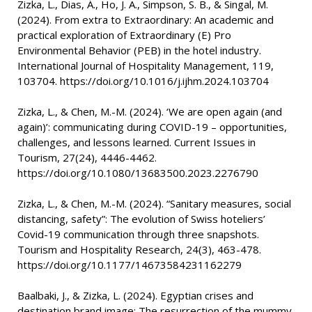
Zizka, L., Dias, Á., Ho, J. A., Simpson, S. B., & Singal, M.
(2024). From extra to Extraordinary: An academic and
practical exploration of Extraordinary (E) Pro
Environmental Behavior (PEB) in the hotel industry.
International Journal of Hospitality Management, 119,
103704. https://doi.org/10.1016/j.ijhm.2024.103704
Zizka, L., & Chen, M.-M. (2024). ‘We are open again (and
again)’: communicating during COVID-19 – opportunities,
challenges, and lessons learned. Current Issues in
Tourism, 27(24), 4446-4462.
https://doi.org/10.1080/13683500.2023.2276790
Zizka, L., & Chen, M.-M. (2024). “Sanitary measures, social
distancing, safety”: The evolution of Swiss hoteliers’
Covid-19 communication through three snapshots.
Tourism and Hospitality Research, 24(3), 463-478.
https://doi.org/10.1177/14673584231162279
Baalbaki, J., & Zizka, L. (2024). Egyptian crises and
destination brand image: The resurrection of the mummy.