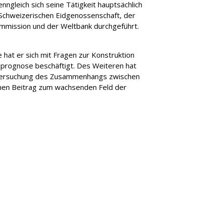
und andere Geschäftskontakte finden
Einblicke in die Welt der Hospitality,
EHL Campus Passugg
ngleich sich seine Tätigkeit hauptsächlich
auf dem Campus Lausanne.
dem Campu
Sie auf der Website der EHL-Gruppe
Wirtschaft und Bildung
ine-Kurse
e Spende machen
r Schweizerischen Eidgenossenschaft, der
Das Restaurant 
Das 
ehlgroup.com
EHL Insights
ommission und der Weltbank durchgeführt.
Berceau des Sens
 hat er sich mit Fragen zur Konstruktion
sprognose beschäftigt. Des Weiteren hat
 Untersuchung des Zusammenhangs zwischen
en Beitrag zum wachsenden Feld der