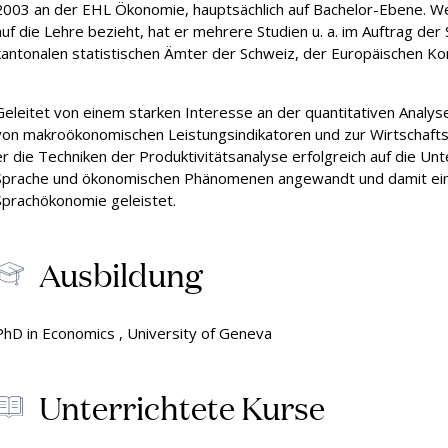
2003 an der EHL Ökonomie, hauptsächlich auf Bachelor-Ebene. Wen
ssung & Kosten
Vereinbaren Sie eine
Onl
nach Zahlen
Ein
auf die Lehre bezieht, hat er mehrere Studien u. a. im Auftrag de
private Führung (Passugg)
kantonalen statistischen Ämter der Schweiz, der Europäischen K
Geleitet von einem starken Interesse an der quantitativen Analyse
von makroökonomischen Leistungsindikatoren und zur Wirtschaft
er die Techniken der Produktivitätsanalyse erfolgreich auf die
Sprache und ökonomischen Phänomenen angewandt und damit ein
Sprachökonomie geleistet.
Ausbildung
PhD in Economics , University of Geneva
Unterrichtete Kurse