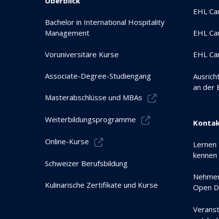
Überblick
EHL Ca
Bachelor in International Hospitality
Management
EHL Ca
Voruniversitäre Kurse
EHL Ca
Associate-Degree-Studiengang
Ausrich
an der
Masterabschlüsse und MBAs
Weiterbildungsprogramme
Kontak
Online-Kurse
Lernen 
kennen
Schweizer Berufsbildung
Nehmen
Kulinarische Zertifikate und Kurse
Open Da
Veranst