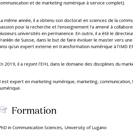
n chiffres
communication et de marketing numérique à service complet).
sions & frais
à l’
d'été
Organiser une visite privée
(Passugg)
Cou
La même année, il a obtenu son doctorat en sciences de la communi
Fai
passion pour la recherche et l'enseignement l'a amené à collabor
plusieurs universités en permanence. En outre, il a été le directeu
Franklin de Suisse, dans le but de faire évoluer le master vers un
ainsi qu'un expert externe en transformation numérique à l'IMD 
En 2019, il a rejoint l'EHL dans le domaine des disciplines du mark
Il est expert en marketing numérique, marketing, communication, 
numérique.
Formation
PhD in Communication Sciences, University of Lugano