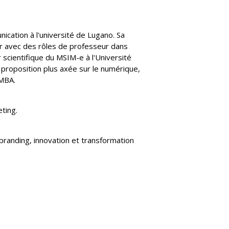
d'autres contacts professionnels se
monde de l'hôtellerie, du business et de
Le Berceau des Sens 
Le re
EHL
trouvent sur le site web du groupe EHL
l'éducation
rs en ligne
Visiter ehlgroup.com
EHL Insights
cation à l'université de Lugano. Sa
re un don
er avec des rôles de professeur dans
r scientifique du MSIM-e à l'Université
e proposition plus axée sur le numérique,
EMBA.
eting.
branding, innovation et transformation