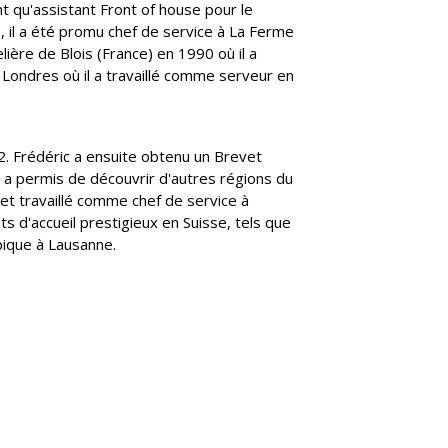
d'autres contacts professionnels se
monde de l'hôtellerie, du business et de
nt qu'assistant Front of house pour le
Le Berceau des Sens 
Le re
EHL
trouvent sur le site web du groupe EHL
l'éducation
 il a été promu chef de service à La Ferme
rs en ligne
Visiter ehlgroup.com
EHL Insights
ère de Blois (France) en 1990 où il a
re un don
à Londres où il a travaillé comme serveur en
2. Frédéric a ensuite obtenu un Brevet
ui a permis de découvrir d'autres régions du
et travaillé comme chef de service à
s d'accueil prestigieux en Suisse, tels que
pique à Lausanne.