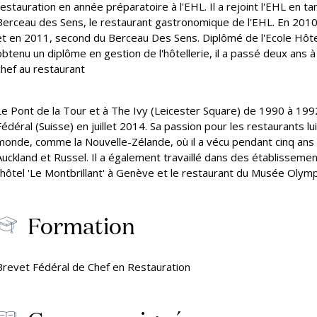
n chiffres
restauration en année préparatoire à l'EHL. Il a rejoint l'EHL en ta
sions & frais
à l’
d'été
Organiser une visite privée
Berceau des Sens, le restaurant gastronomique de l'EHL. En 2010,
(Passugg)
Cou
et en 2011, second du Berceau Des Sens. Diplômé de l'Ecole Hôteli
Fai
obtenu un diplôme en gestion de l'hôtellerie, il a passé deux ans 
chef au restaurant
Le Pont de la Tour et à The Ivy (Leicester Square) de 1990 à 199
Fédéral (Suisse) en juillet 2014. Sa passion pour les restaurants l
monde, comme la Nouvelle-Zélande, où il a vécu pendant cinq ans 
Auckland et Russel. Il a également travaillé dans des établissement
l'hôtel 'Le Montbrillant' à Genève et le restaurant du Musée Olym
Formation
Brevet Fédéral de Chef en Restauration