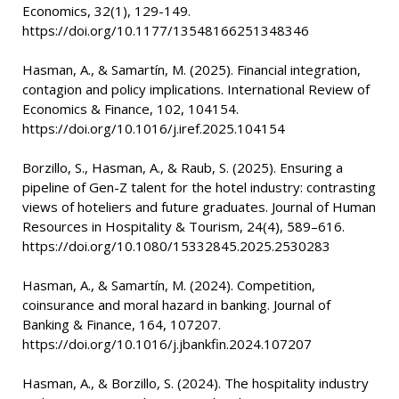
Economics, 32(1), 129-149.
https://doi.org/10.1177/13548166251348346
Hasman, A., & Samartín, M. (2025). Financial integration,
contagion and policy implications. International Review of
Economics & Finance, 102, 104154.
https://doi.org/10.1016/j.iref.2025.104154
Borzillo, S., Hasman, A., & Raub, S. (2025). Ensuring a
pipeline of Gen-Z talent for the hotel industry: contrasting
views of hoteliers and future graduates. Journal of Human
Resources in Hospitality & Tourism, 24(4), 589–616.
https://doi.org/10.1080/15332845.2025.2530283
Hasman, A., & Samartín, M. (2024). Competition,
coinsurance and moral hazard in banking. Journal of
Banking & Finance, 164, 107207.
https://doi.org/10.1016/j.jbankfin.2024.107207
Hasman, A., & Borzillo, S. (2024). The hospitality industry