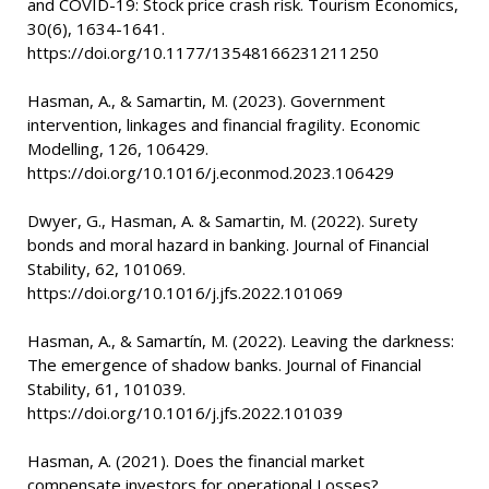
and COVID-19: Stock price crash risk. Tourism Economics,
30(6), 1634-1641.
https://doi.org/10.1177/13548166231211250
Hasman, A., & Samartin, M. (2023). Government
intervention, linkages and financial fragility. Economic
Modelling, 126, 106429.
https://doi.org/10.1016/j.econmod.2023.106429
Dwyer, G., Hasman, A. & Samartin, M. (2022). Surety
bonds and moral hazard in banking. Journal of Financial
Stability, 62, 101069.
https://doi.org/10.1016/j.jfs.2022.101069
Hasman, A., & Samartín, M. (2022). Leaving the darkness:
The emergence of shadow banks. Journal of Financial
Stability, 61, 101039.
https://doi.org/10.1016/j.jfs.2022.101039
Hasman, A. (2021). Does the financial market
compensate investors for operational Losses?