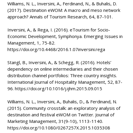
Williams, N. L., Inversini, A., Ferdinand, N., & Buhalis, D.
(2017). Destination eWOM: A macro and meso network
approach? Annals of Tourism Research, 64, 87-101.
Inversini, A., & Rega, I. (2016). eTourism for Socio-
Economic Development, Symphonya. Emerging Issues in
Management, 1, 75-82.
https://doi.org/10.4468/2016.1.07inversini.rega
Stangl, B., Inversini, A., & Schegg, R. (2016). Hotels’
dependency on online intermediaries and their chosen
distribution channel portfolios: Three country insights.
International Journal of Hospitality Management, 52, 87-
96. https://doi.org/10.1016/j.ijhm.2015.09.015
Williams, N. L., Inversini, A., Buhalis, D., & Ferdinand, N.
(2015). Community crosstalk: an exploratory analysis of
destination and festival eWOM on Twitter. Journal of
Marketing Management, 31(9-10), 1113-1140.
https://doi.org/10.1080/0267257X.2015.1035308