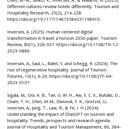
Chen, M.-M., Seach, K., Inversini, A., & Williams, N. (2025).
Different cultures review hotels differently. Tourism and
Hospitality Research, 25(2), 214-228.
https://doi.org/10.1177/14673584231198410
Inversini, A. (2025). Human centered digital
transformation in travel: a horizon 2050 paper. Tourism
Review, 80(1), 326-337. https://doi.org/10.1108/TR-12-
2023-0886
Inversini, A., Saul, L., Balet, S. and Schegg, R. (2024). The
rise of regenerative hospitality. Journal of Tourism
Futures, 10(1), 6-20. https://doi.org/10.1108/JTF-04-
2023-0107
Sigala, M., Ooi, K. B., Tan, G. W. H., Aw, E. C. X., Buhalis, D.,
Cham, T. H., Chen, M-M., Dwivedi, Y. K., Gretzel, U.,
Inversini, A., Jung, T., Law, R., & Ye, I. H (2024).
Understanding the impact of ChatGPT on tourism and
hospitality: Trends, prospects and research agenda.
Journal of Hospitality and Tourism Management, 60, 384-