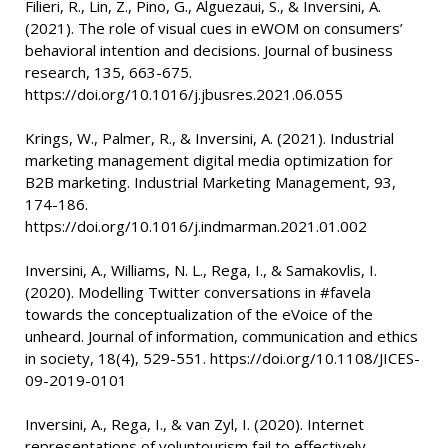
Filieri, R., Lin, Z., Pino, G., Alguezaui, S., & Inversini, A.
(2021). The role of visual cues in eWOM on consumers’
behavioral intention and decisions. Journal of business
research, 135, 663-675.
https://doi.org/10.1016/j.jbusres.2021.06.055
Krings, W., Palmer, R., & Inversini, A. (2021). Industrial
marketing management digital media optimization for
B2B marketing. Industrial Marketing Management, 93,
174-186.
https://doi.org/10.1016/j.indmarman.2021.01.002
Inversini, A., Williams, N. L., Rega, I., & Samakovlis, I.
(2020). Modelling Twitter conversations in #favela
towards the conceptualization of the eVoice of the
unheard. Journal of information, communication and ethics
in society, 18(4), 529-551. https://doi.org/10.1108/JICES-
09-2019-0101
Inversini, A., Rega, I., & van Zyl, I. (2020). Internet
representations of voluntourism fail to effectively