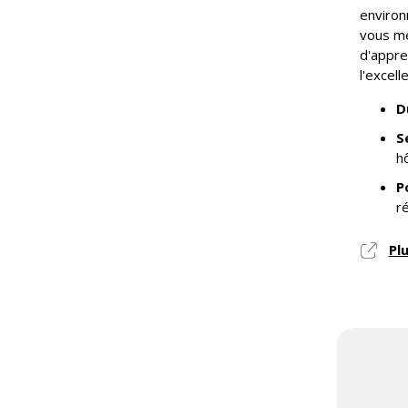
environ
vous me
d'appre
l'excell
D
S
h
P
r
Pl