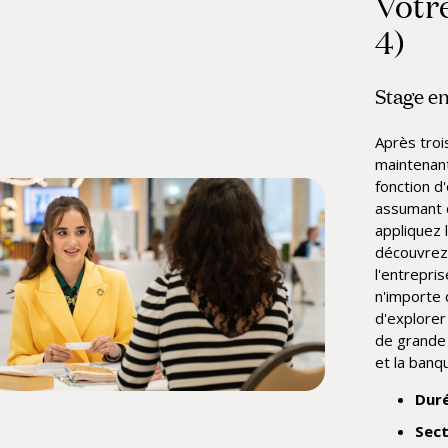
Votr
4)
Stage en
Après tro
maintenant
fonction d
assumant d
appliquez
découvrez 
l'entrepri
n'importe 
d'explorer
de grande 
et la banq
Duré
Sect