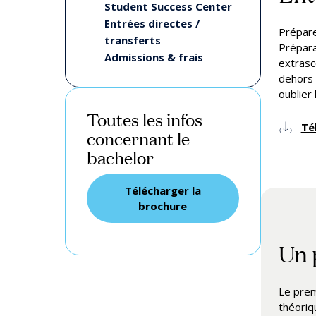
Student Success Center
Entrées directes /
Prépare
transferts
Prépara
Admissions & frais
extrasc
dehors 
oublier
Toutes les infos
Té
concernant le
bachelor
Télécharger la
brochure
Un 
Le prem
théoriq