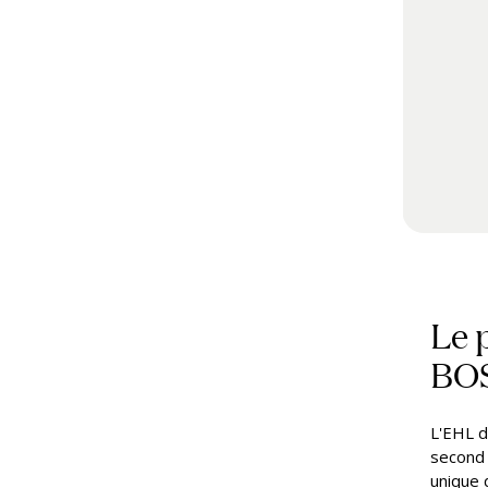
Le 
BOS
L'EHL d
second 
unique 